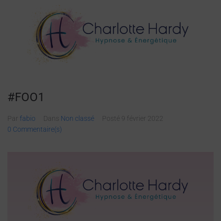
#FOO1
Par
fabio
Dans
Non classé
Posté
9 février 2022
0 Commentaire(s)